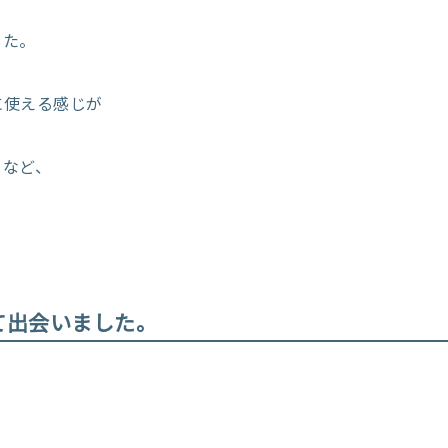
した。
、
に使える感じが
トなど、
て出会いました。