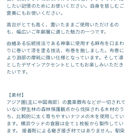
したい記憶のためにお使いください。自身を慈しむご
褒美にもお使いください。
高台がとても高く、置いたままご使用いただけるの
も、幅広いご年齢層に適した魅力の一つです。
由緒ある伝統技法である神事に使用する麻布を口まわ
りに巻いて漆を塗る技法、布巻を施しました。布巻に
より淵部の摩耗に強い仕様となっています。そして凛
としたデザインアクセントとしてもお楽しみいただき
たいです。
【素材】
アジア圏(主に中国南部）の農薬散布などが一切されて
いない野生林の森林保護観点から伐採される木材のう
ち、比較的に太く育ちやすいナツメの木を使用してい
ます。横浜ウッドの食器は全て１枚板から製作してい
ます。 接着剤による継ぎ接ぎ材ではありません。馴染