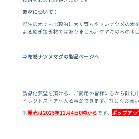
素材について：
野生の木でも比較的に太く育ちやすいナツメの木を
よる継ぎ接ぎ材ではありません。ケヤキの木の木
⇒布巻ナツメマグの製品ページへ
製品化要望を頂ける、ご愛用の皆様に心から御礼
イレクトストアへ入る事ができます。宜しくお願
※
発売は2025年11月4
日0時から
です。
ポップアッ