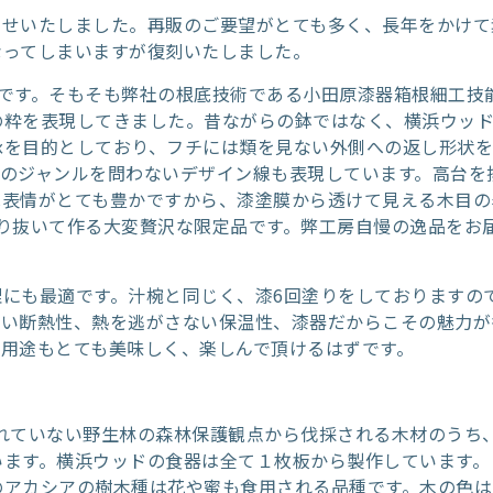
たせいたしました。再販のご要望がとても多く、長年をかけて
なってしまいますが復刻いたしました。
です。そもそも弊社の根底技術である小田原漆器箱根細工技
の粋を表現してきました。昔ながらの鉢ではなく、横浜ウッ
承を目的としており、フチには類を見ない外側への返し形状
食のジャンルを問わないデザイン線も表現しています。高台を
は表情がとても豊かですから、漆塗膜から透けて見える木目の
り抜いて作る大変贅沢な限定品です。弊工房自慢の逸品をお
にも最適です。汁椀と同じく、漆6回塗りをしておりますの
くい断熱性、熱を逃がさない保温性、漆器だからこその魅力が
用途もとても美味しく、楽しんで頂けるはずです。
れていない野生林の森林保護観点から伐採される木材のうち
ます。横浜ウッドの食器は全て１枚板から製作しています。
のアカシアの樹木種は花や蜜も食用される品種です。木の色は