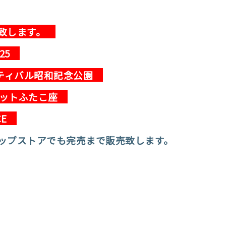
施致します。
025
スティバル昭和記念公園
ケットふたこ座
CE
ップストアでも完売まで販売致します。