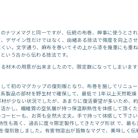
去のナツメマグと同一ですが、伝統の布巻、神事に使うとされ
て、デザイン性だけではなく、由緒ある技法で強度を向上さ
にくい。文字通り、麻布を巻いてその上から漆を幾重にも重
すという古から伝わる技法です。
なる材木の用意が出来ましたので、限定数になってしまいます
e がスタートして初のマグカップの復刻版となり、布巻を施してリニュ
系製品の部材を野生材で確保して、最低で 1年以上天然乾燥
部材が少ない状況でしたが、あまりに復活要望が多いため、約
に活かし、繊維質の空気層が持つ保温断熱性を体感して頂くた
のコーヒーも、お茶も全然大丈夫。手で持って体感して下さい
熱性も高く、過去に度々限定製作してきたマグ形状 で、最も
形状を復刻致しました。有害物溶出が皆無なマグで、美味しく伝