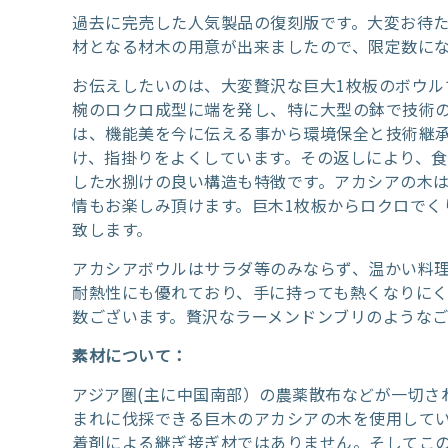
過去に完売した人気製品の復刻版です。大変お待
材となる材木の用意が出来ましたので、限定数に
お伝えしたいのは、大変贅沢な巨大1枚板のボウル
椀のロクロ成型に端を発し、特に大型の鉢で技術
は、機能美を今に伝える事から環境保全と技術継
け、指掛りをよくしています。その返しにより、
した水捌けの良い構造も特徴です。アカシアの木
情もお楽しみ頂けます。巨木1枚板からロクロでく
致します。
アカシアボウルはサラダ等のみならず、温かい料理
耐熱性にも優れており、手に持っても熱くなりに
数ございます。贅沢なラーメンドンブリのようなご
素材について：
アジア圏(主に中国南部）の農薬散布などが一切さ
まれに伐採できる巨木のアカシアの木を使用してい
着剤による継ぎ接ぎ材ではありません。そしてこ