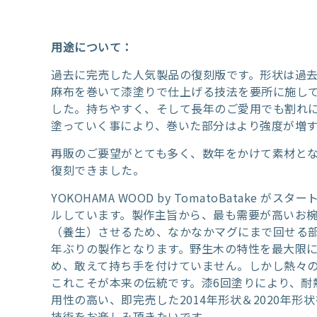
用途について：
過去に完売した人気製品の復刻版です。形状は過
麻布を巻いて漆塗りで仕上げる技法を要所に施し
した。持ちやすく、そして長年のご愛用でも割れ
塗っていく事により、巻いた部分はより強度が増
再販のご要望がとても多く、数年をかけて素材と
復刻できました。
YOKOHAMA WOOD by TomatoBatak
ルしています。製作主旨から、最も需要が高いお椀
（養生）させるため、なかなかマグにまで回せる
年ぶりの製作となります。野生木の特性を最大限
め、敢えて持ち手を付けていません。しかし熱々
これこそが本来の伝統です。漆6回塗りにより、耐
用性の高い、即完売した2014年形状＆2020年
技術をお楽しみ頂きたいです。