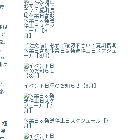
素
能は
ドで
を設
ご注文前に必ずご確認下さい：夏期長期
排
休業日含む休業日＆発送停止日スケジュ
ール【8月】
表
届け
で、
イベント日程のお知らせ【8月】
多
休業日＆発送停止日スケジュール【7
、極
月】
 接
中