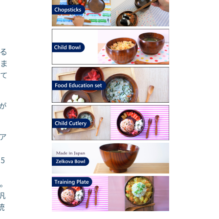
る
せま
ねて
が
ーア
5
。
汎
統