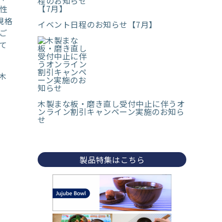
性
規格
イベント日程のお知らせ【7月】
ご
て
木
木製まな板・磨き直し受付中止に伴うオ
ンライン割引キャンペーン実施のお知ら
せ
製品特集はこちら