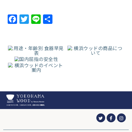
Facebook
Twitter
Line
共
有