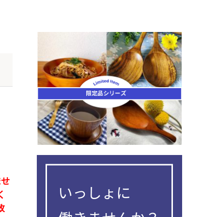
ませ
く
致